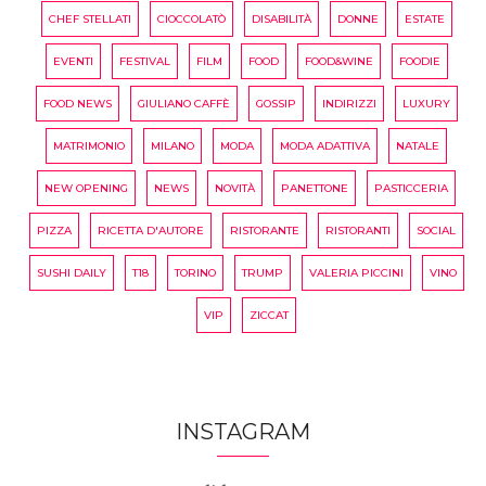
CHEF STELLATI
CIOCCOLATÒ
DISABILITÀ
DONNE
ESTATE
EVENTI
FESTIVAL
FILM
FOOD
FOOD&WINE
FOODIE
FOOD NEWS
GIULIANO CAFFÈ
GOSSIP
INDIRIZZI
LUXURY
MATRIMONIO
MILANO
MODA
MODA ADATTIVA
NATALE
NEW OPENING
NEWS
NOVITÀ
PANETTONE
PASTICCERIA
PIZZA
RICETTA D'AUTORE
RISTORANTE
RISTORANTI
SOCIAL
SUSHI DAILY
T18
TORINO
TRUMP
VALERIA PICCINI
VINO
VIP
ZICCAT
INSTAGRAM