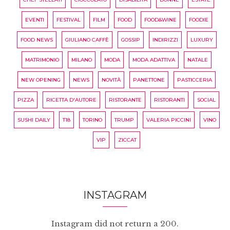
EVENTI
FESTIVAL
FILM
FOOD
FOOD&WINE
FOODIE
FOOD NEWS
GIULIANO CAFFÈ
GOSSIP
INDIRIZZI
LUXURY
MATRIMONIO
MILANO
MODA
MODA ADATTIVA
NATALE
NEW OPENING
NEWS
NOVITÀ
PANETTONE
PASTICCERIA
PIZZA
RICETTA D'AUTORE
RISTORANTE
RISTORANTI
SOCIAL
SUSHI DAILY
T18
TORINO
TRUMP
VALERIA PICCINI
VINO
VIP
ZICCAT
INSTAGRAM
Instagram did not return a 200.