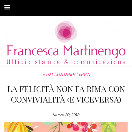
CHI SONO
CLIENTI
ARTICOLI
MODA ADATTIVA
#TUTTEGIUPERTERRA
CONTATTI
LA FELICITÀ NON FA RIMA CON
PRIVACY
CONVIVIALITÀ (E VICEVERSA)
Marzo 20, 2018