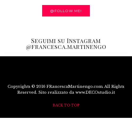
@FOLLOW ME!
Seguimi su Instagram
@francesca.martinengo
Copyrights © 2016 FRancescaMartinengo.com. All Rights
Reserved. Sito realizzato da www.DECOstudio.it
BACK TO TOP