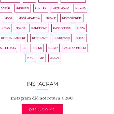
GOSSIP
INDIRIZZI
LUXURY
MATRIMONIO
MILANO
MODA
MODA ADATTIVA
NATALE
NEW OPENING
NEWS
NOVITÀ
PANETTONE
PASTICCERIA
PIZZA
RICETTA D'AUTORE
RISTORANTE
RISTORANTI
SOCIAL
SUSHI DAILY
T18
TORINO
TRUMP
VALERIA PICCINI
VINO
VIP
ZICCAT
INSTAGRAM
Instagram did not return a 200.
@FOLLOW ME!