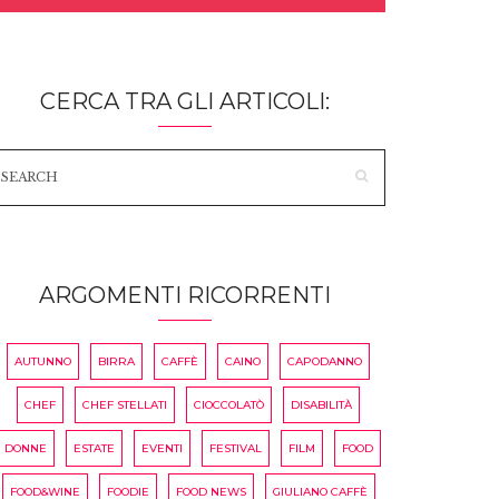
CERCA TRA GLI ARTICOLI:
ARGOMENTI RICORRENTI
AUTUNNO
BIRRA
CAFFÈ
CAINO
CAPODANNO
CHEF
CHEF STELLATI
CIOCCOLATÒ
DISABILITÀ
DONNE
ESTATE
EVENTI
FESTIVAL
FILM
FOOD
FOOD&WINE
FOODIE
FOOD NEWS
GIULIANO CAFFÈ