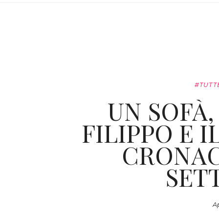
#TUTT
UN SOFÀ,
FILIPPO E 
CRONAC
SET
Ap