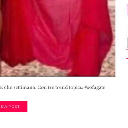
E che settimana. Con tre trend topics: #sofagate
IEW POST