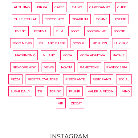
AUTUNNO
BIRRA
CAFFÈ
CAINO
CAPODANNO
CHEF
CHEF STELLATI
CIOCCOLATÒ
DISABILITÀ
DONNE
ESTATE
EVENTI
FESTIVAL
FILM
FOOD
FOOD&WINE
FOODIE
FOOD NEWS
GIULIANO CAFFÈ
GOSSIP
INDIRIZZI
LUXURY
MATRIMONIO
MILANO
MODA
MODA ADATTIVA
NATALE
NEW OPENING
NEWS
NOVITÀ
PANETTONE
PASTICCERIA
PIZZA
RICETTA D'AUTORE
RISTORANTE
RISTORANTI
SOCIAL
SUSHI DAILY
T18
TORINO
TRUMP
VALERIA PICCINI
VINO
VIP
ZICCAT
INSTAGRAM