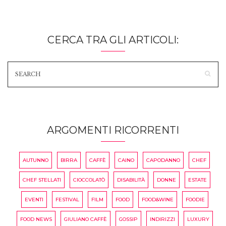
CERCA TRA GLI ARTICOLI:
ARGOMENTI RICORRENTI
AUTUNNO
BIRRA
CAFFÈ
CAINO
CAPODANNO
CHEF
CHEF STELLATI
CIOCCOLATÒ
DISABILITÀ
DONNE
ESTATE
EVENTI
FESTIVAL
FILM
FOOD
FOOD&WINE
FOODIE
FOOD NEWS
GIULIANO CAFFÈ
GOSSIP
INDIRIZZI
LUXURY