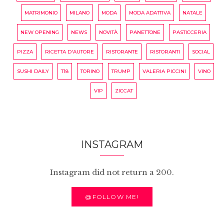
MATRIMONIO
MILANO
MODA
MODA ADATTIVA
NATALE
NEW OPENING
NEWS
NOVITÀ
PANETTONE
PASTICCERIA
PIZZA
RICETTA D'AUTORE
RISTORANTE
RISTORANTI
SOCIAL
SUSHI DAILY
T18
TORINO
TRUMP
VALERIA PICCINI
VINO
VIP
ZICCAT
INSTAGRAM
Instagram did not return a 200.
@FOLLOW ME!