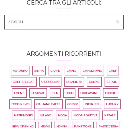
CERCA TRA GLI ARTICOLI:
ARGOMENTI RICORRENTI
AUTUNNO
BIRRA
CAFFÈ
CAINO
CAPODANNO
CHEF
CHEF STELLATI
CIOCCOLATÒ
DISABILITÀ
DONNE
ESTATE
EVENTI
FESTIVAL
FILM
FOOD
FOOD&WINE
FOODIE
FOOD NEWS
GIULIANO CAFFÈ
GOSSIP
INDIRIZZI
LUXURY
MATRIMONIO
MILANO
MODA
MODA ADATTIVA
NATALE
NEW OPENING
NEWS
NOVITÀ
PANETTONE
PASTICCERIA