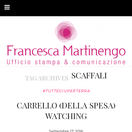
CHI SONO
CLIENTI
ARTICOLI
MODA ADATTIVA
SCAFFALI
TAG ARCHIVES
CONTATTI
#TUTTEGIUPERTERRA
PRIVACY
CARRELLO (DELLA SPESA)
WATCHING
Settembre 17, 2016