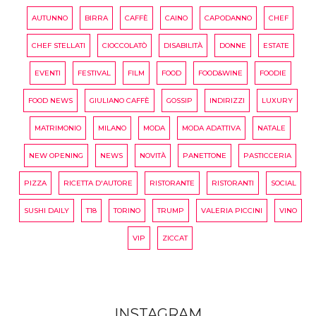
AUTUNNO
BIRRA
CAFFÈ
CAINO
CAPODANNO
CHEF
CHEF STELLATI
CIOCCOLATÒ
DISABILITÀ
DONNE
ESTATE
EVENTI
FESTIVAL
FILM
FOOD
FOOD&WINE
FOODIE
FOOD NEWS
GIULIANO CAFFÈ
GOSSIP
INDIRIZZI
LUXURY
MATRIMONIO
MILANO
MODA
MODA ADATTIVA
NATALE
NEW OPENING
NEWS
NOVITÀ
PANETTONE
PASTICCERIA
PIZZA
RICETTA D'AUTORE
RISTORANTE
RISTORANTI
SOCIAL
SUSHI DAILY
T18
TORINO
TRUMP
VALERIA PICCINI
VINO
VIP
ZICCAT
INSTAGRAM