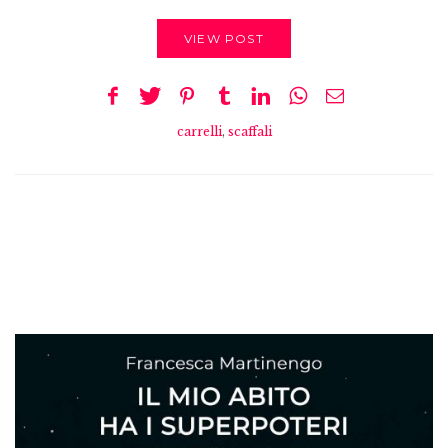
VIEW POST
carrelli
,
scaffali