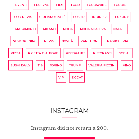
EVENTI
FESTIVAL
FILM
FOOD
FOOD&WINE
FOODIE
FOOD NEWS
GIULIANO CAFFÈ
GOSSIP
INDIRIZZI
LUXURY
MATRIMONIO
MILANO
MODA
MODA ADATTIVA
NATALE
NEW OPENING
NEWS
NOVITÀ
PANETTONE
PASTICCERIA
PIZZA
RICETTA D'AUTORE
RISTORANTE
RISTORANTI
SOCIAL
SUSHI DAILY
T18
TORINO
TRUMP
VALERIA PICCINI
VINO
VIP
ZICCAT
INSTAGRAM
Instagram did not return a 200.