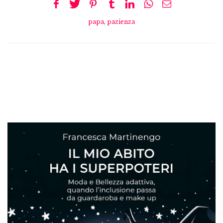
papa
,
pazienza