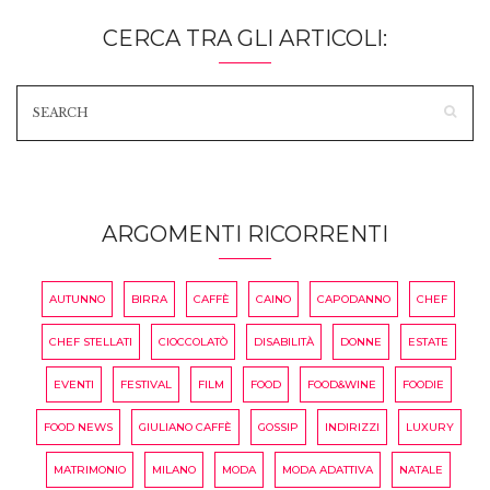
CERCA TRA GLI ARTICOLI:
ARGOMENTI RICORRENTI
AUTUNNO
BIRRA
CAFFÈ
CAINO
CAPODANNO
CHEF
CHEF STELLATI
CIOCCOLATÒ
DISABILITÀ
DONNE
ESTATE
EVENTI
FESTIVAL
FILM
FOOD
FOOD&WINE
FOODIE
FOOD NEWS
GIULIANO CAFFÈ
GOSSIP
INDIRIZZI
LUXURY
MATRIMONIO
MILANO
MODA
MODA ADATTIVA
NATALE