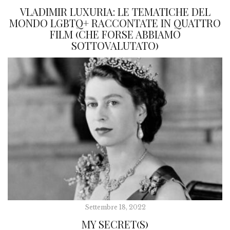
VLADIMIR LUXURIA: LE TEMATICHE DEL
MONDO LGBTQ+ RACCONTATE IN QUATTRO
FILM (CHE FORSE ABBIAMO
SOTTOVALUTATO)
Settembre 18, 2022
MY SECRET(S)