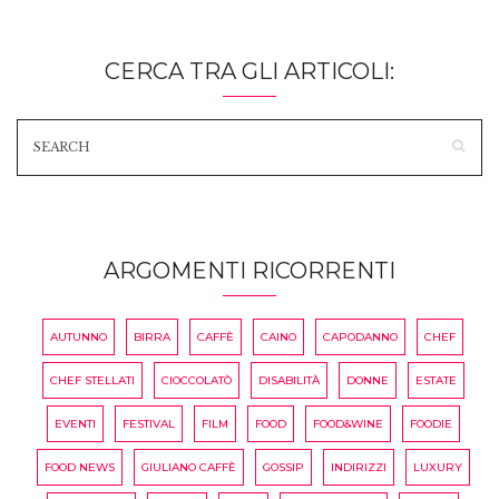
CERCA TRA GLI ARTICOLI:
ARGOMENTI RICORRENTI
AUTUNNO
BIRRA
CAFFÈ
CAINO
CAPODANNO
CHEF
CHEF STELLATI
CIOCCOLATÒ
DISABILITÀ
DONNE
ESTATE
EVENTI
FESTIVAL
FILM
FOOD
FOOD&WINE
FOODIE
FOOD NEWS
GIULIANO CAFFÈ
GOSSIP
INDIRIZZI
LUXURY