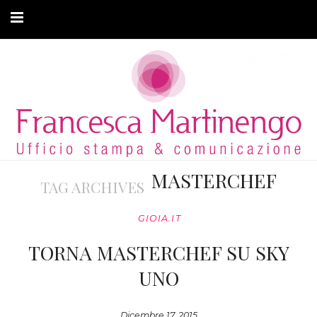
CHI SONO
CLIENTI
ARTICOLI
MODA ADATTIVA
MASTERCHEF
TAG ARCHIVES
CONTATTI
GIOIA.IT
PRIVACY
TORNA MASTERCHEF SU SKY
UNO
Dicembre 17, 2015