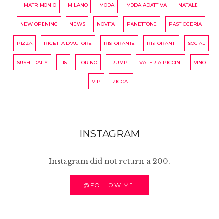
MATRIMONIO
MILANO
MODA
MODA ADATTIVA
NATALE
NEW OPENING
NEWS
NOVITÀ
PANETTONE
PASTICCERIA
PIZZA
RICETTA D'AUTORE
RISTORANTE
RISTORANTI
SOCIAL
SUSHI DAILY
T18
TORINO
TRUMP
VALERIA PICCINI
VINO
VIP
ZICCAT
INSTAGRAM
Instagram did not return a 200.
@FOLLOW ME!