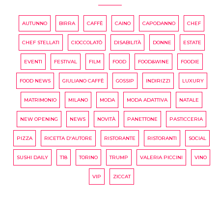
AUTUNNO
BIRRA
CAFFÈ
CAINO
CAPODANNO
CHEF
CHEF STELLATI
CIOCCOLATÒ
DISABILITÀ
DONNE
ESTATE
EVENTI
FESTIVAL
FILM
FOOD
FOOD&WINE
FOODIE
FOOD NEWS
GIULIANO CAFFÈ
GOSSIP
INDIRIZZI
LUXURY
MATRIMONIO
MILANO
MODA
MODA ADATTIVA
NATALE
NEW OPENING
NEWS
NOVITÀ
PANETTONE
PASTICCERIA
PIZZA
RICETTA D'AUTORE
RISTORANTE
RISTORANTI
SOCIAL
SUSHI DAILY
T18
TORINO
TRUMP
VALERIA PICCINI
VINO
VIP
ZICCAT