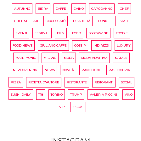
AUTUNNO
BIRRA
CAFFÈ
CAINO
CAPODANNO
CHEF
CHEF STELLATI
CIOCCOLATÒ
DISABILITÀ
DONNE
ESTATE
EVENTI
FESTIVAL
FILM
FOOD
FOOD&WINE
FOODIE
FOOD NEWS
GIULIANO CAFFÈ
GOSSIP
INDIRIZZI
LUXURY
MATRIMONIO
MILANO
MODA
MODA ADATTIVA
NATALE
NEW OPENING
NEWS
NOVITÀ
PANETTONE
PASTICCERIA
PIZZA
RICETTA D'AUTORE
RISTORANTE
RISTORANTI
SOCIAL
SUSHI DAILY
T18
TORINO
TRUMP
VALERIA PICCINI
VINO
VIP
ZICCAT
INSTAGRAM