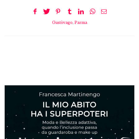
Gustòvago
,
Parma