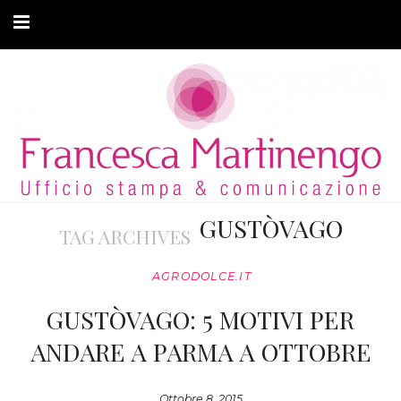
CHI SONO
CLIENTI
ARTICOLI
MODA ADATTIVA
GUSTÒVAGO
TAG ARCHIVES
CONTATTI
AGRODOLCE.IT
PRIVACY
GUSTÒVAGO: 5 MOTIVI PER
ANDARE A PARMA A OTTOBRE
Ottobre 8, 2015