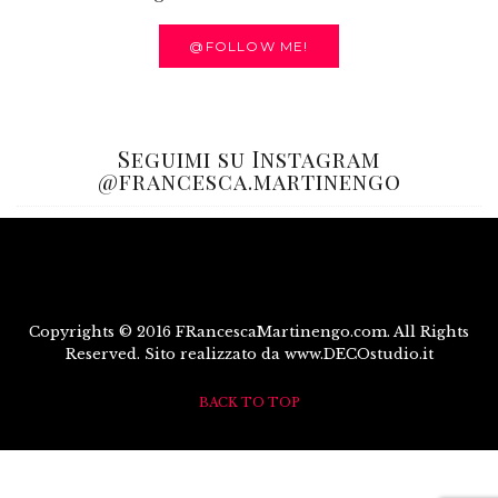
@FOLLOW ME!
Seguimi su Instagram
@francesca.martinengo
Copyrights © 2016 FRancescaMartinengo.com. All Rights
Reserved. Sito realizzato da www.DECOstudio.it
BACK TO TOP