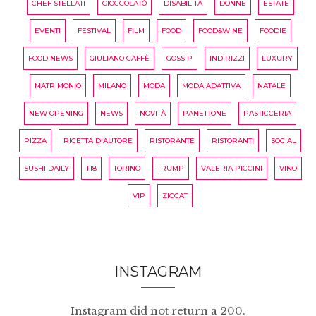
CHEF STELLATI
CIOCCOLATÒ
DISABILITÀ
DONNE
ESTATE
EVENTI
FESTIVAL
FILM
FOOD
FOOD&WINE
FOODIE
FOOD NEWS
GIULIANO CAFFÈ
GOSSIP
INDIRIZZI
LUXURY
MATRIMONIO
MILANO
MODA
MODA ADATTIVA
NATALE
NEW OPENING
NEWS
NOVITÀ
PANETTONE
PASTICCERIA
PIZZA
RICETTA D'AUTORE
RISTORANTE
RISTORANTI
SOCIAL
SUSHI DAILY
T18
TORINO
TRUMP
VALERIA PICCINI
VINO
VIP
ZICCAT
INSTAGRAM
Instagram did not return a 200.