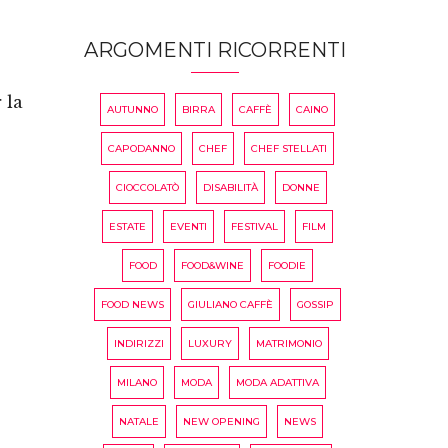
ARGOMENTI RICORRENTI
 la
AUTUNNO
BIRRA
CAFFÈ
CAINO
CAPODANNO
CHEF
CHEF STELLATI
CIOCCOLATÒ
DISABILITÀ
DONNE
ESTATE
EVENTI
FESTIVAL
FILM
FOOD
FOOD&WINE
FOODIE
FOOD NEWS
GIULIANO CAFFÈ
GOSSIP
INDIRIZZI
LUXURY
MATRIMONIO
MILANO
MODA
MODA ADATTIVA
NATALE
NEW OPENING
NEWS