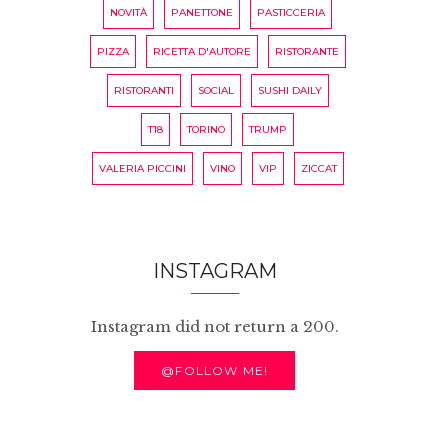
NOVITÀ
PANETTONE
PASTICCERIA
PIZZA
RICETTA D'AUTORE
RISTORANTE
RISTORANTI
SOCIAL
SUSHI DAILY
T18
TORINO
TRUMP
VALERIA PICCINI
VINO
VIP
ZICCAT
INSTAGRAM
Instagram did not return a 200.
@FOLLOW ME!