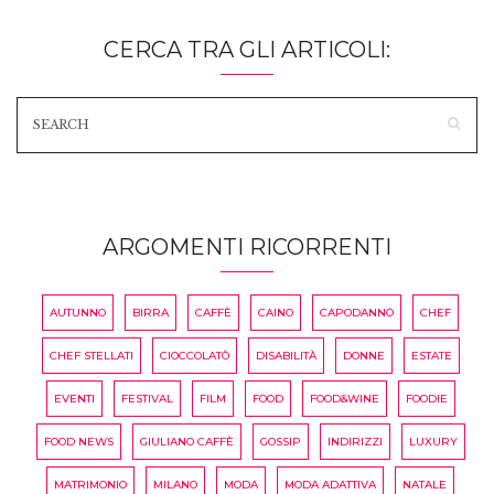
CERCA TRA GLI ARTICOLI:
ARGOMENTI RICORRENTI
AUTUNNO
BIRRA
CAFFÈ
CAINO
CAPODANNO
CHEF
CHEF STELLATI
CIOCCOLATÒ
DISABILITÀ
DONNE
ESTATE
EVENTI
FESTIVAL
FILM
FOOD
FOOD&WINE
FOODIE
FOOD NEWS
GIULIANO CAFFÈ
GOSSIP
INDIRIZZI
LUXURY
MATRIMONIO
MILANO
MODA
MODA ADATTIVA
NATALE