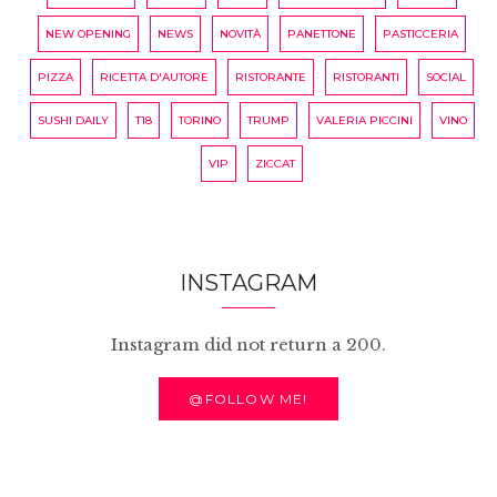
NEW OPENING
NEWS
NOVITÀ
PANETTONE
PASTICCERIA
PIZZA
RICETTA D'AUTORE
RISTORANTE
RISTORANTI
SOCIAL
SUSHI DAILY
T18
TORINO
TRUMP
VALERIA PICCINI
VINO
VIP
ZICCAT
INSTAGRAM
Instagram did not return a 200.
@FOLLOW ME!