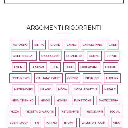
ARGOMENTI RICORRENTI
AUTUNNO
BIRRA
CAFFÈ
CAINO
CAPODANNO
CHEF
CHEF STELLATI
CIOCCOLATÒ
DISABILITÀ
DONNE
ESTATE
EVENTI
FESTIVAL
FILM
FOOD
FOOD&WINE
FOODIE
FOOD NEWS
GIULIANO CAFFÈ
GOSSIP
INDIRIZZI
LUXURY
MATRIMONIO
MILANO
MODA
MODA ADATTIVA
NATALE
NEW OPENING
NEWS
NOVITÀ
PANETTONE
PASTICCERIA
PIZZA
RICETTA D'AUTORE
RISTORANTE
RISTORANTI
SOCIAL
SUSHI DAILY
T18
TORINO
TRUMP
VALERIA PICCINI
VINO