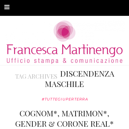
CHI SONO
CLIENTI
ARTICOLI
MODA ADATTIVA
DISCENDENZA
TAG ARCHIVES
CONTATTI
MASCHILE
PRIVACY
#TUTTEGIUPERTERRA
COGNOM*, MATRIMON*,
GENDER & CORONE REAL*