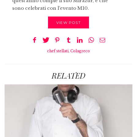
quest’anno compie il suo Mirazur, e che
sono celebrati con l’evento M10.
VIEW POST
chef stellati
,
Colagreco
RELATED