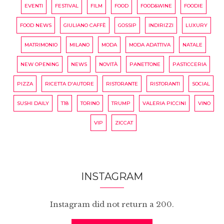
EVENTI
FESTIVAL
FILM
FOOD
FOOD&WINE
FOODIE
FOOD NEWS
GIULIANO CAFFÈ
GOSSIP
INDIRIZZI
LUXURY
MATRIMONIO
MILANO
MODA
MODA ADATTIVA
NATALE
NEW OPENING
NEWS
NOVITÀ
PANETTONE
PASTICCERIA
PIZZA
RICETTA D'AUTORE
RISTORANTE
RISTORANTI
SOCIAL
SUSHI DAILY
T18
TORINO
TRUMP
VALERIA PICCINI
VINO
VIP
ZICCAT
INSTAGRAM
Instagram did not return a 200.