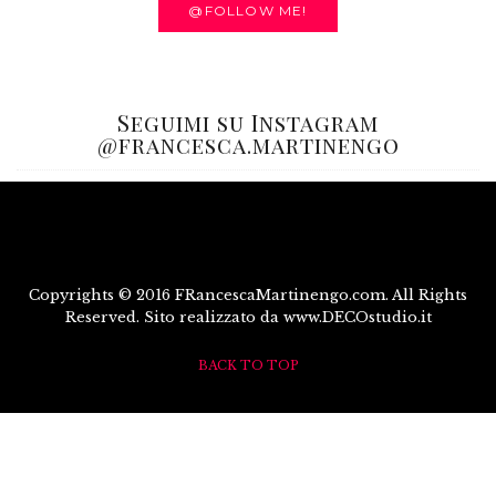
@FOLLOW ME!
Seguimi su Instagram
@francesca.martinengo
Copyrights © 2016 FRancescaMartinengo.com. All Rights
Reserved. Sito realizzato da www.DECOstudio.it
BACK TO TOP