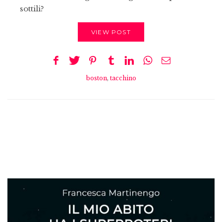
sottili?
VIEW POST
boston
,
tacchino