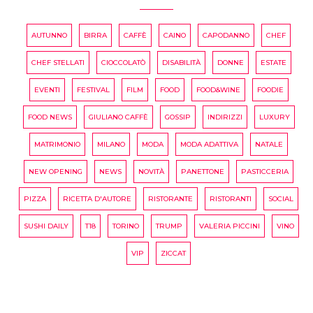
AUTUNNO
BIRRA
CAFFÈ
CAINO
CAPODANNO
CHEF
CHEF STELLATI
CIOCCOLATÒ
DISABILITÀ
DONNE
ESTATE
EVENTI
FESTIVAL
FILM
FOOD
FOOD&WINE
FOODIE
FOOD NEWS
GIULIANO CAFFÈ
GOSSIP
INDIRIZZI
LUXURY
MATRIMONIO
MILANO
MODA
MODA ADATTIVA
NATALE
NEW OPENING
NEWS
NOVITÀ
PANETTONE
PASTICCERIA
PIZZA
RICETTA D'AUTORE
RISTORANTE
RISTORANTI
SOCIAL
SUSHI DAILY
T18
TORINO
TRUMP
VALERIA PICCINI
VINO
VIP
ZICCAT