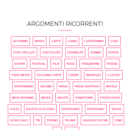
ARGOMENTI RICORRENTI
AUTUNNO
BIRRA
CAFFÈ
CAINO
CAPODANNO
CHEF
CHEF STELLATI
CIOCCOLATÒ
DISABILITÀ
DONNE
ESTATE
EVENTI
FESTIVAL
FILM
FOOD
FOOD&WINE
FOODIE
FOOD NEWS
GIULIANO CAFFÈ
GOSSIP
INDIRIZZI
LUXURY
MATRIMONIO
MILANO
MODA
MODA ADATTIVA
NATALE
NEW OPENING
NEWS
NOVITÀ
PANETTONE
PASTICCERIA
PIZZA
RICETTA D'AUTORE
RISTORANTE
RISTORANTI
SOCIAL
SUSHI DAILY
T18
TORINO
TRUMP
VALERIA PICCINI
VINO