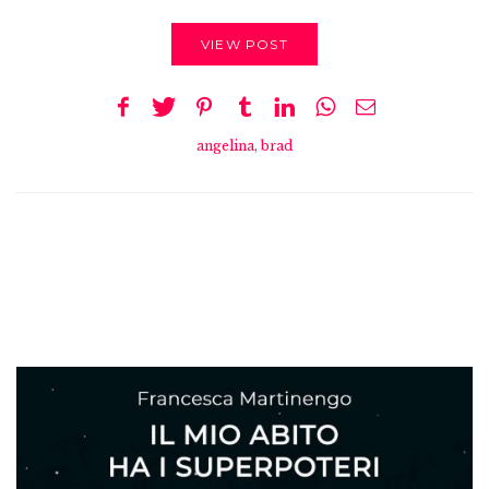
VIEW POST
angelina
,
brad