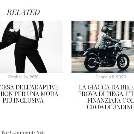
RELATED
Ottobre 24, 2021
Gennaio 8, 2020
SCESA DELL’ADAPTIVE
LA GIACCA DA BIKE
HION PER UNA MODA
PROVA DI PIEGA. L’
PIÙ INCLUSIVA
FINANZIATA CO
CROWDFUNDIN
No Comments Yet.