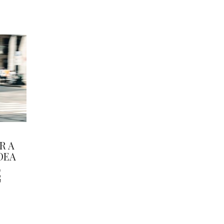
R A
IDEA
L
G