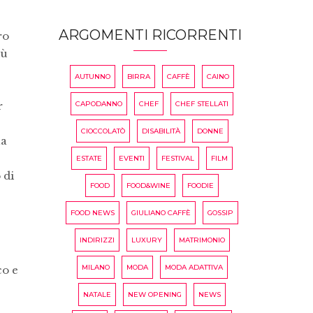
ARGOMENTI RICORRENTI
ro
iù
AUTUNNO
BIRRA
CAFFÈ
CAINO
CAPODANNO
CHEF
CHEF STELLATI
r
CIOCCOLATÒ
DISABILITÀ
DONNE
na
ESTATE
EVENTI
FESTIVAL
FILM
 di
FOOD
FOOD&WINE
FOODIE
FOOD NEWS
GIULIANO CAFFÈ
GOSSIP
INDIRIZZI
LUXURY
MATRIMONIO
MILANO
MODA
MODA ADATTIVA
co e
NATALE
NEW OPENING
NEWS