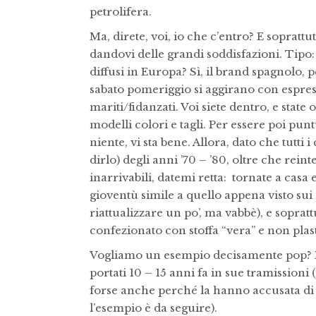
petrolifera.
Ma, direte, voi, io che c’entro? E soprattu
dandovi delle grandi soddisfazioni. Tipo: 
diffusi in Europa? Sì, il brand spagnolo, p
sabato pomeriggio si aggirano con espre
mariti/fidanzati. Voi siete dentro, e state 
modelli colori e tagli. Per essere poi pu
niente, vi sta bene. Allora, dato che tutti
dirlo) degli anni ’70 – ’80, oltre che rei
inarrivabili, datemi retta: tornate a cas
gioventù simile a quello appena visto su
riattualizzare un po’, ma vabbè), e soprat
confezionato con stoffa “vera” e non plas
Vogliamo un esempio decisamente pop? Ba
portati 10 – 15 anni fa in sue tramissioni (
forse anche perché la hanno accusata di 
l’esempio è da seguire).