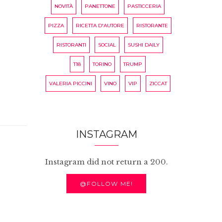
NOVITÀ
PANETTONE
PASTICCERIA
PIZZA
RICETTA D'AUTORE
RISTORANTE
RISTORANTI
SOCIAL
SUSHI DAILY
T18
TORINO
TRUMP
VALERIA PICCINI
VINO
VIP
ZICCAT
INSTAGRAM
Instagram did not return a 200.
@FOLLOW ME!