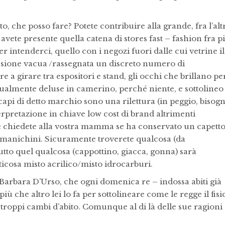
tto, che posso fare? Potete contribuire alla grande, fra l’alt
avete presente quella catena di stores fast – fashion fra p
er intenderci, quello con i negozi fuori dalle cui vetrine il
ssione vacua /rassegnata un discreto numero di
ore a girare tra espositori e stand, gli occhi che brillano pe
ntualmente deluse in camerino, perché niente, e sottolineo
 i capi di detto marchio sono una rilettura (in peggio, bisog
nterpretazione in chiave low cost di brand altrimenti
a e chiedete alla vostra mamma se ha conservato un capetto
i manichini. Sicuramente troverete qualcosa (da
tutto quel qualcosa (cappottino, giacca, gonna) sarà
ticosa misto acrilico/misto idrocarburi.
rbara D’Urso, che ogni domenica re – indossa abiti già
più che altro lei lo fa per sottolineare come le regge il fisi
troppi cambi d’abito. Comunque al di là delle sue ragioni