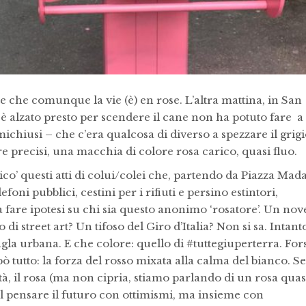
 che comunque la vie (è) en rose. L’altra mattina, in San
 è alzato presto per scendere il cane non ha potuto fare a
chiusi – che c’era qualcosa di diverso a spezzare il grig
 precisi, una macchia di colore rosa carico, quasi fluo.
co’ questi atti di colui/colei che, partendo da Piazza Ma
efoni pubblici, cestini per i rifiuti e persino estintori,
 fare ipotesi su chi sia questo anonimo ‘rosatore’. Un nov
i street art? Un tifoso del Giro d’Italia? Non si sa. Intant
ngla urbana. E che colore: quello di #tuttegiuperterra. For
 tutto: la forza del rosso mixata alla calma del bianco. Se
tà, il rosa (ma non cipria, stiamo parlando di un rosa quas
del pensare il futuro con ottimismi, ma insieme con