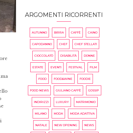
ARGOMENTI RICORRENTI
AUTUNNO
BIRRA
CAFFÈ
CAINO
CAPODANNO
CHEF
CHEF STELLATI
CIOCCOLATÒ
DISABILITÀ
DONNE
iore
ESTATE
EVENTI
FESTIVAL
FILM
dama
FOOD
FOOD&WINE
FOODIE
ello
FOOD NEWS
GIULIANO CAFFÈ
GOSSIP
o
INDIRIZZI
LUXURY
MATRIMONIO
se
MILANO
MODA
MODA ADATTIVA
i
NATALE
NEW OPENING
NEWS