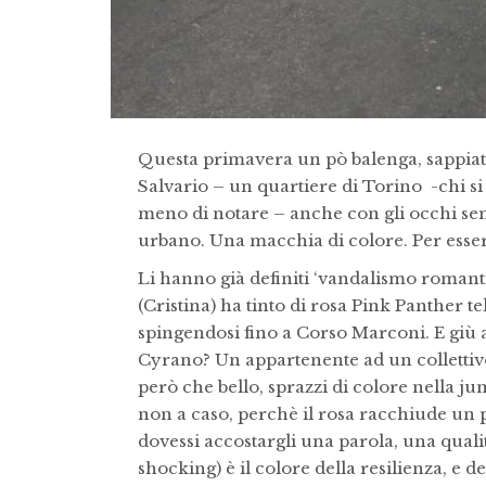
Questa primavera un pò balenga, sappiate
Salvario – un quartiere di Torino -chi si
meno di notare – anche con gli occhi semi
urbano. Una macchia di colore. Per essere
Li hanno già definiti ‘vandalismo romanti
(Cristina) ha tinto di rosa Pink Panther tel
spingendosi fino a Corso Marconi. E giù a
Cyrano? Un appartenente ad un collettivo d
però che bello, sprazzi di colore nella ju
non a caso, perchè il rosa racchiude un pò
dovessi accostargli una parola, una quali
shocking) è il colore della resilienza, e 