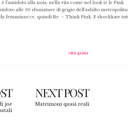
è l’antidoto alla noia, nella vita come nel look (e le Pink
tidoto alle 50 sfumature di grigio dell’asfalto metropolita
a femminucce. quindi Re – Think Pink. E shockkate tutt
città
,
grinta
OST
NEXT POST
i joe
Matrimoni quasi reali
atali