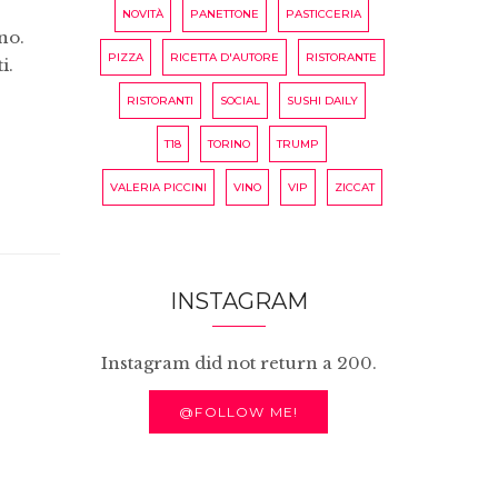
NOVITÀ
PANETTONE
PASTICCERIA
no.
PIZZA
RICETTA D'AUTORE
RISTORANTE
i.
RISTORANTI
SOCIAL
SUSHI DAILY
T18
TORINO
TRUMP
VALERIA PICCINI
VINO
VIP
ZICCAT
INSTAGRAM
Instagram did not return a 200.
@FOLLOW ME!