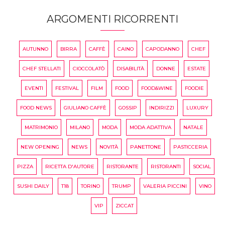
ARGOMENTI RICORRENTI
AUTUNNO
BIRRA
CAFFÈ
CAINO
CAPODANNO
CHEF
CHEF STELLATI
CIOCCOLATÒ
DISABILITÀ
DONNE
ESTATE
EVENTI
FESTIVAL
FILM
FOOD
FOOD&WINE
FOODIE
FOOD NEWS
GIULIANO CAFFÈ
GOSSIP
INDIRIZZI
LUXURY
MATRIMONIO
MILANO
MODA
MODA ADATTIVA
NATALE
NEW OPENING
NEWS
NOVITÀ
PANETTONE
PASTICCERIA
PIZZA
RICETTA D'AUTORE
RISTORANTE
RISTORANTI
SOCIAL
SUSHI DAILY
T18
TORINO
TRUMP
VALERIA PICCINI
VINO
VIP
ZICCAT