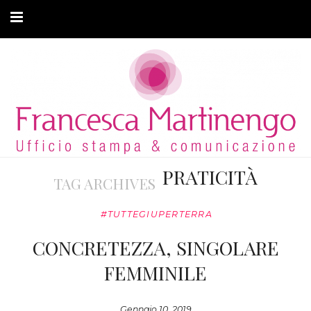
CHI SONO
CLIENTI
ARTICOLI
MODA ADATTIVA
PRATICITÀ
TAG ARCHIVES
CONTATTI
#TUTTEGIUPERTERRA
PRIVACY
CONCRETEZZA, SINGOLARE
FEMMINILE
Gennaio 10, 2019