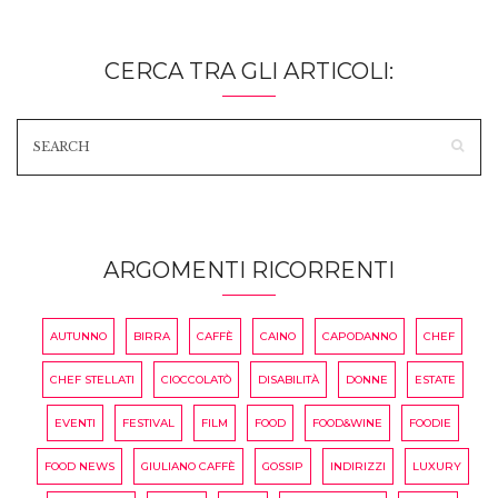
CERCA TRA GLI ARTICOLI:
ARGOMENTI RICORRENTI
AUTUNNO
BIRRA
CAFFÈ
CAINO
CAPODANNO
CHEF
CHEF STELLATI
CIOCCOLATÒ
DISABILITÀ
DONNE
ESTATE
EVENTI
FESTIVAL
FILM
FOOD
FOOD&WINE
FOODIE
FOOD NEWS
GIULIANO CAFFÈ
GOSSIP
INDIRIZZI
LUXURY