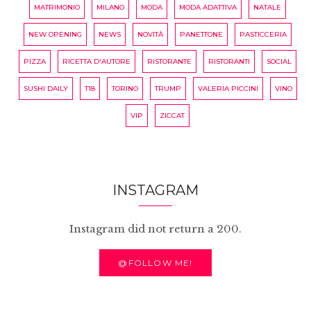
MATRIMONIO
MILANO
MODA
MODA ADATTIVA
NATALE
NEW OPENING
NEWS
NOVITÀ
PANETTONE
PASTICCERIA
PIZZA
RICETTA D'AUTORE
RISTORANTE
RISTORANTI
SOCIAL
SUSHI DAILY
T18
TORINO
TRUMP
VALERIA PICCINI
VINO
VIP
ZICCAT
INSTAGRAM
Instagram did not return a 200.
@FOLLOW ME!