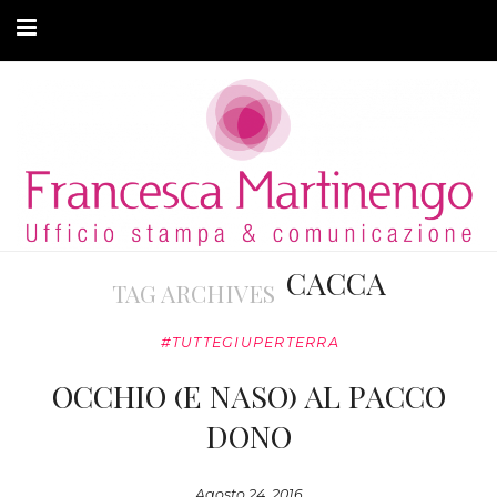
CHI SONO
CLIENTI
ARTICOLI
MODA ADATTIVA
CACCA
TAG ARCHIVES
CONTATTI
#TUTTEGIUPERTERRA
PRIVACY
OCCHIO (E NASO) AL PACCO
DONO
Agosto 24, 2016