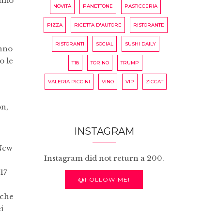
nito
NOVITÀ
PANETTONE
PASTICCERIA
PIZZA
RICETTA D'AUTORE
RISTORANTE
RISTORANTI
SOCIAL
SUSHI DAILY
anno
o le
T18
TORINO
TRUMP
VALERIA PICCINI
VINO
VIP
ZICCAT
on,
INSTAGRAM
 New
Instagram did not return a 200.
17
@FOLLOW ME!
 che
i