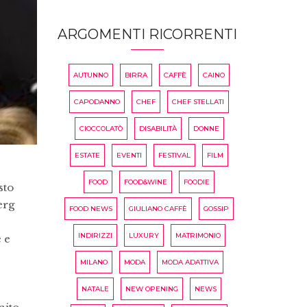
ARGOMENTI RICORRENTI
AUTUNNO
BIRRA
CAFFÈ
CAINO
CAPODANNO
CHEF
CHEF STELLATI
CIOCCOLATÒ
DISABILITÀ
DONNE
ESTATE
EVENTI
FESTIVAL
FILM
FOOD
FOOD&WINE
FOODIE
sto
erg
FOOD NEWS
GIULIANO CAFFÈ
GOSSIP
e
INDIRIZZI
LUXURY
MATRIMONIO
 e
MILANO
MODA
MODA ADATTIVA
NATALE
NEW OPENING
NEWS