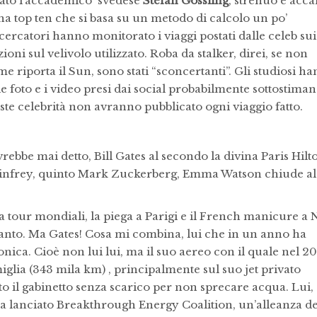
sato l’accademico svedese
Stefan Gössling
, strenuo e acca
na top ten che si basa su un metodo di calcolo un po’
 ricercatori hanno monitorato i viaggi postati dalle celeb sui
ni sul velivolo utilizzato. Roba da stalker, direi, se non
ome riporta il Sun, sono stati “sconcertanti”. Gli studiosi h
le foto e i video presi dai social probabilmente sottostiman
te celebrità non avranno pubblicato ogni viaggio fatto.
rebbe mai detto, Bill Gates al secondo la divina Paris Hilt
Winfrey, quinto Mark Zuckerberg, Emma Watson chiude al
tra tour mondiali, la piega a Parigi e il French manicure a
 tanto. Ma Gates! Cosa mi combina, lui che in un anno ha
nica. Cioè non lui lui, ma il suo aereo con il quale nel 20
iglia (343 mila km) , principalmente sul suo jet privato
 il gabinetto senza scarico per non sprecare acqua. Lui,
a lanciato Breakthrough Energy Coalition, un’alleanza de