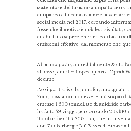
celebrità che inquinano di più
ci ha pen
sostenitore del turismo a impatto zero. U
antipatico e ficcanaso, a dire la verità: i
social media nel 2017, cercando informazio
fosse che il motivo è nobile. I risultati, c
anche fatto sapere che i calcoli basati sul
emissioni effettive, dal momento che ques
Al primo posto, incredibilmente & chi l’av
al terzo Jennifer Lopez, quarta Oprah 
decimo.
Passi per Paris e la Jennifer, impegnate 
York, possiamo non essere più stupiti di
emesso 1.600 tonnellate di anidride carbo
ha fatto 59 viaggi, percorrendo 213.130 m
Bombardier BD-700. Lui, che ha inventato
con Zuckerberg e Jeff Bezos di Amazon h