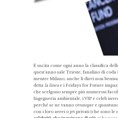
È uscita come ogni anno la classifica delle
quest’anno sale Trieste, fanalino di coda
mentre Milano, anche lì direi non beniss
detta
la linea
e i Fridays for Future impaz
che scelgono sempre più numerosi facolt
Ingegneria ambientale, i VIP e celeb inve
perché se ne vanno ovunque e quantunque
con i loro aerei o jet privati (che sono le ma