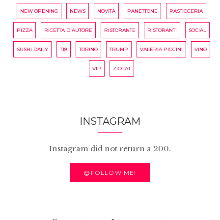
NEW OPENING
NEWS
NOVITÀ
PANETTONE
PASTICCERIA
PIZZA
RICETTA D'AUTORE
RISTORANTE
RISTORANTI
SOCIAL
SUSHI DAILY
T18
TORINO
TRUMP
VALERIA PICCINI
VINO
VIP
ZICCAT
INSTAGRAM
Instagram did not return a 200.
@FOLLOW ME!