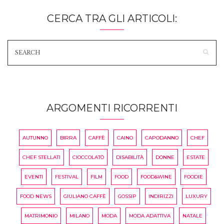
CERCA TRA GLI ARTICOLI:
ARGOMENTI RICORRENTI
AUTUNNO
BIRRA
CAFFÈ
CAINO
CAPODANNO
CHEF
CHEF STELLATI
CIOCCOLATÒ
DISABILITÀ
DONNE
ESTATE
EVENTI
FESTIVAL
FILM
FOOD
FOOD&WINE
FOODIE
FOOD NEWS
GIULIANO CAFFÈ
GOSSIP
INDIRIZZI
LUXURY
MATRIMONIO
MILANO
MODA
MODA ADATTIVA
NATALE