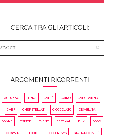
CERCA TRA GLI ARTICOLI:
ARGOMENTI RICORRENTI
AUTUNNO
BIRRA
CAFFÈ
CAINO
CAPODANNO
CHEF
CHEF STELLATI
CIOCCOLATÒ
DISABILITÀ
DONNE
ESTATE
EVENTI
FESTIVAL
FILM
FOOD
FOOD&WINE
FOODIE
FOOD NEWS
GIULIANO CAFFÈ