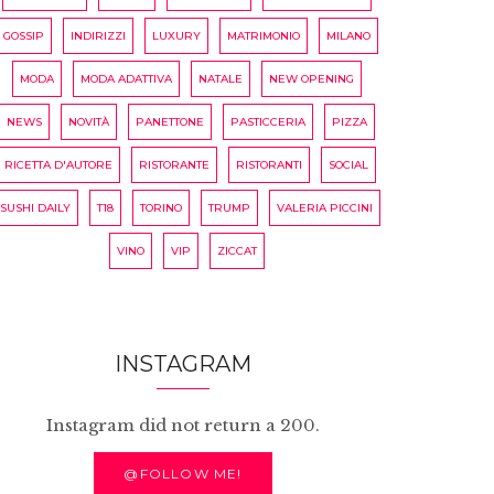
GOSSIP
INDIRIZZI
LUXURY
MATRIMONIO
MILANO
MODA
MODA ADATTIVA
NATALE
NEW OPENING
NEWS
NOVITÀ
PANETTONE
PASTICCERIA
PIZZA
RICETTA D'AUTORE
RISTORANTE
RISTORANTI
SOCIAL
SUSHI DAILY
T18
TORINO
TRUMP
VALERIA PICCINI
VINO
VIP
ZICCAT
INSTAGRAM
Instagram did not return a 200.
@FOLLOW ME!