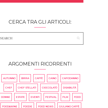
CERCA TRA GLI ARTICOLI:
ARGOMENTI RICORRENTI
AUTUNNO
BIRRA
CAFFÈ
CAINO
CAPODANNO
CHEF
CHEF STELLATI
CIOCCOLATÒ
DISABILITÀ
DONNE
ESTATE
EVENTI
FESTIVAL
FILM
FOOD
FOOD&WINE
FOODIE
FOOD NEWS
GIULIANO CAFFÈ