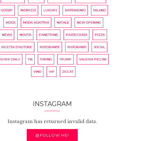
GOSSIP
INDIRIZZI
LUXURY
MATRIMONIO
MILANO
MODA
MODA ADATTIVA
NATALE
NEW OPENING
NEWS
NOVITÀ
PANETTONE
PASTICCERIA
PIZZA
RICETTA D'AUTORE
RISTORANTE
RISTORANTI
SOCIAL
SUSHI DAILY
T18
TORINO
TRUMP
VALERIA PICCINI
VINO
VIP
ZICCAT
INSTAGRAM
Instagram has returned invalid data.
@FOLLOW ME!