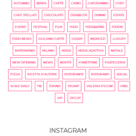
AUTUNNO
BIRRA
CAFFÈ
CAINO
CAPODANNO
CHEF
CHEF STELLATI
CIOCCOLATÒ
DISABILITÀ
DONNE
ESTATE
EVENTI
FESTIVAL
FILM
FOOD
FOOD&WINE
FOODIE
FOOD NEWS
GIULIANO CAFFÈ
GOSSIP
INDIRIZZI
LUXURY
MATRIMONIO
MILANO
MODA
MODA ADATTIVA
NATALE
NEW OPENING
NEWS
NOVITÀ
PANETTONE
PASTICCERIA
PIZZA
RICETTA D'AUTORE
RISTORANTE
RISTORANTI
SOCIAL
SUSHI DAILY
T18
TORINO
TRUMP
VALERIA PICCINI
VINO
VIP
ZICCAT
INSTAGRAM