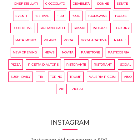
CHEF STELLATI
CIOCCOLATÒ
DISABILITÀ
DONNE
ESTATE
EVENTI
FESTIVAL
FILM
FOOD
FOOD&WINE
FOODIE
FOOD NEWS
GIULIANO CAFFÈ
GOSSIP
INDIRIZZI
LUXURY
MATRIMONIO
MILANO
MODA
MODA ADATTIVA
NATALE
NEW OPENING
NEWS
NOVITÀ
PANETTONE
PASTICCERIA
PIZZA
RICETTA D'AUTORE
RISTORANTE
RISTORANTI
SOCIAL
SUSHI DAILY
T18
TORINO
TRUMP
VALERIA PICCINI
VINO
VIP
ZICCAT
INSTAGRAM
Instagram did not return a 200.