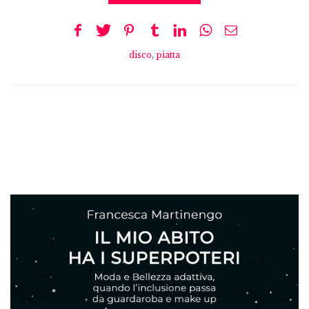
disco
,
piatta