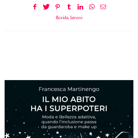
florida
,
lavoro