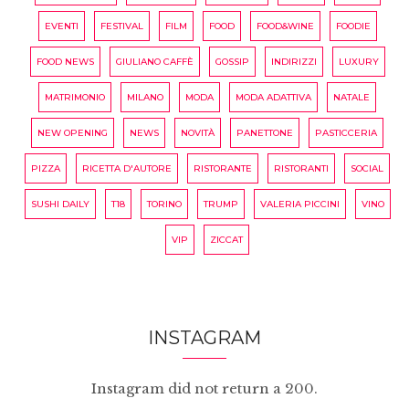
EVENTI
FESTIVAL
FILM
FOOD
FOOD&WINE
FOODIE
FOOD NEWS
GIULIANO CAFFÈ
GOSSIP
INDIRIZZI
LUXURY
MATRIMONIO
MILANO
MODA
MODA ADATTIVA
NATALE
NEW OPENING
NEWS
NOVITÀ
PANETTONE
PASTICCERIA
PIZZA
RICETTA D'AUTORE
RISTORANTE
RISTORANTI
SOCIAL
SUSHI DAILY
T18
TORINO
TRUMP
VALERIA PICCINI
VINO
VIP
ZICCAT
INSTAGRAM
Instagram did not return a 200.