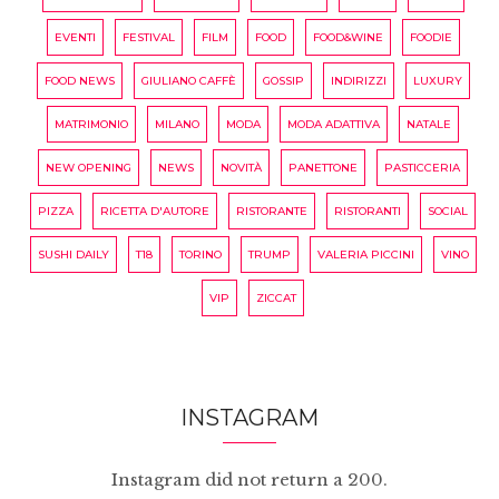
EVENTI
FESTIVAL
FILM
FOOD
FOOD&WINE
FOODIE
FOOD NEWS
GIULIANO CAFFÈ
GOSSIP
INDIRIZZI
LUXURY
MATRIMONIO
MILANO
MODA
MODA ADATTIVA
NATALE
NEW OPENING
NEWS
NOVITÀ
PANETTONE
PASTICCERIA
PIZZA
RICETTA D'AUTORE
RISTORANTE
RISTORANTI
SOCIAL
SUSHI DAILY
T18
TORINO
TRUMP
VALERIA PICCINI
VINO
VIP
ZICCAT
INSTAGRAM
Instagram did not return a 200.