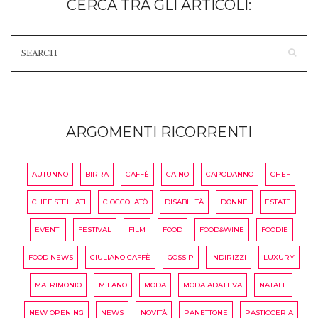
CERCA TRA GLI ARTICOLI:
ARGOMENTI RICORRENTI
AUTUNNO
BIRRA
CAFFÈ
CAINO
CAPODANNO
CHEF
CHEF STELLATI
CIOCCOLATÒ
DISABILITÀ
DONNE
ESTATE
EVENTI
FESTIVAL
FILM
FOOD
FOOD&WINE
FOODIE
FOOD NEWS
GIULIANO CAFFÈ
GOSSIP
INDIRIZZI
LUXURY
MATRIMONIO
MILANO
MODA
MODA ADATTIVA
NATALE
NEW OPENING
NEWS
NOVITÀ
PANETTONE
PASTICCERIA