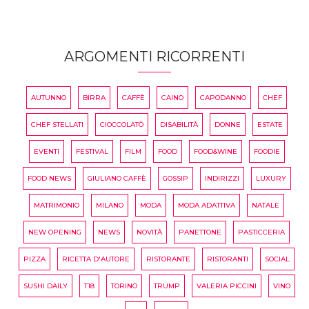
ARGOMENTI RICORRENTI
AUTUNNO
BIRRA
CAFFÈ
CAINO
CAPODANNO
CHEF
CHEF STELLATI
CIOCCOLATÒ
DISABILITÀ
DONNE
ESTATE
EVENTI
FESTIVAL
FILM
FOOD
FOOD&WINE
FOODIE
FOOD NEWS
GIULIANO CAFFÈ
GOSSIP
INDIRIZZI
LUXURY
MATRIMONIO
MILANO
MODA
MODA ADATTIVA
NATALE
NEW OPENING
NEWS
NOVITÀ
PANETTONE
PASTICCERIA
PIZZA
RICETTA D'AUTORE
RISTORANTE
RISTORANTI
SOCIAL
SUSHI DAILY
T18
TORINO
TRUMP
VALERIA PICCINI
VINO