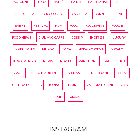
AUTUNNO
BIRRA
CAFFÈ
CAINO
CAPODANNO
CHEF
CHEF STELLATI
CIOCCOLATÒ
DISABILITÀ
DONNE
ESTATE
EVENTI
FESTIVAL
FILM
FOOD
FOOD&WINE
FOODIE
FOOD NEWS
GIULIANO CAFFÈ
GOSSIP
INDIRIZZI
LUXURY
MATRIMONIO
MILANO
MODA
MODA ADATTIVA
NATALE
NEW OPENING
NEWS
NOVITÀ
PANETTONE
PASTICCERIA
PIZZA
RICETTA D'AUTORE
RISTORANTE
RISTORANTI
SOCIAL
SUSHI DAILY
T18
TORINO
TRUMP
VALERIA PICCINI
VINO
VIP
ZICCAT
INSTAGRAM