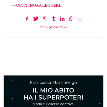
>>>CONTINUA A LEGGERE
ansia
,
psicoterapia