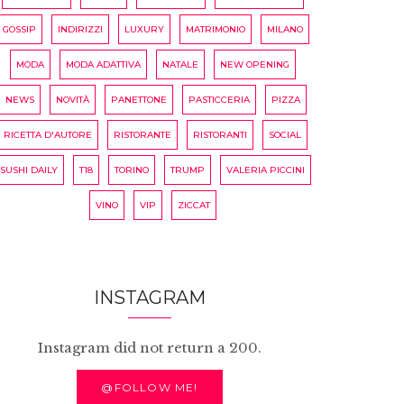
GOSSIP
INDIRIZZI
LUXURY
MATRIMONIO
MILANO
MODA
MODA ADATTIVA
NATALE
NEW OPENING
NEWS
NOVITÀ
PANETTONE
PASTICCERIA
PIZZA
RICETTA D'AUTORE
RISTORANTE
RISTORANTI
SOCIAL
SUSHI DAILY
T18
TORINO
TRUMP
VALERIA PICCINI
VINO
VIP
ZICCAT
INSTAGRAM
Instagram did not return a 200.
@FOLLOW ME!