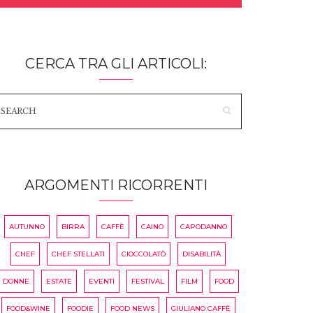
CERCA TRA GLI ARTICOLI:
ARGOMENTI RICORRENTI
AUTUNNO
BIRRA
CAFFÈ
CAINO
CAPODANNO
CHEF
CHEF STELLATI
CIOCCOLATÒ
DISABILITÀ
DONNE
ESTATE
EVENTI
FESTIVAL
FILM
FOOD
FOOD&WINE
FOODIE
FOOD NEWS
GIULIANO CAFFÈ