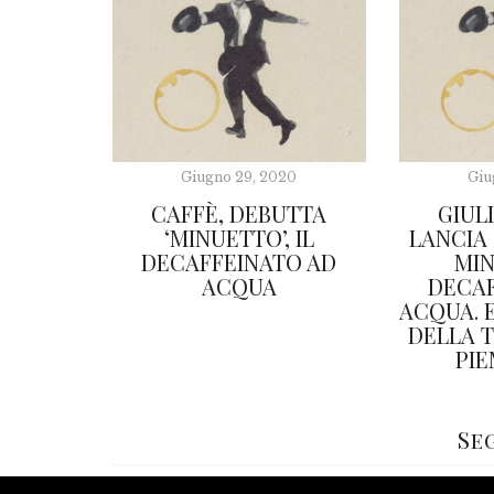
Giugno 29, 2020
Giu
CAFFÈ, DEBUTTA
GIUL
‘MINUETTO’, IL
LANCIA
DECAFFEINATO AD
MIN
ACQUA
DECAF
ACQUA. 
DELLA 
PI
Se