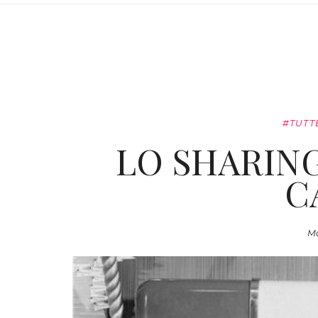
#TUTT
LO SHARIN
C
Ma