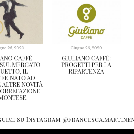
gno 26, 2020
Giugno 26, 2020
IANO CAFFÈ
GIULIANO CAFFÈ:
 SUL MERCATO
PROGETTI PER LA
UETTO, IL
RIPARTENZA
FEINATO AD
E ALTRE NOVITÀ
TORREFAZIONE
EMONTESE.
guimi su Instagram @francesca.martine