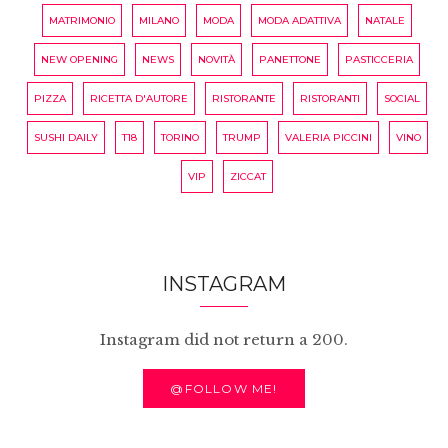
MATRIMONIO
MILANO
MODA
MODA ADATTIVA
NATALE
NEW OPENING
NEWS
NOVITÀ
PANETTONE
PASTICCERIA
PIZZA
RICETTA D'AUTORE
RISTORANTE
RISTORANTI
SOCIAL
SUSHI DAILY
T18
TORINO
TRUMP
VALERIA PICCINI
VINO
VIP
ZICCAT
INSTAGRAM
Instagram did not return a 200.
@FOLLOW ME!