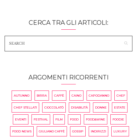
CERCA TRA GLI ARTICOLI:
ARGOMENTI RICORRENTI
AUTUNNO
BIRRA
CAFFÈ
CAINO
CAPODANNO
CHEF
CHEF STELLATI
CIOCCOLATÒ
DISABILITÀ
DONNE
ESTATE
EVENTI
FESTIVAL
FILM
FOOD
FOOD&WINE
FOODIE
FOOD NEWS
GIULIANO CAFFÈ
GOSSIP
INDIRIZZI
LUXURY