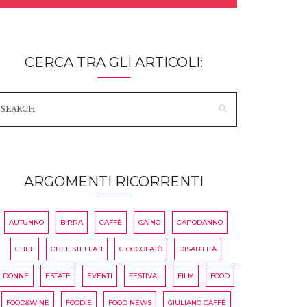
CERCA TRA GLI ARTICOLI:
ARGOMENTI RICORRENTI
AUTUNNO
BIRRA
CAFFÈ
CAINO
CAPODANNO
CHEF
CHEF STELLATI
CIOCCOLATÒ
DISABILITÀ
DONNE
ESTATE
EVENTI
FESTIVAL
FILM
FOOD
FOOD&WINE
FOODIE
FOOD NEWS
GIULIANO CAFFÈ