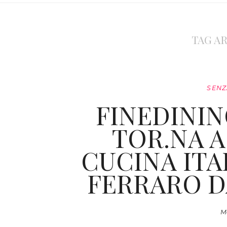
TAG A
SENZ
FINEDININ
TOR.NA A
CUCINA ITA
FERRARO D
Ma