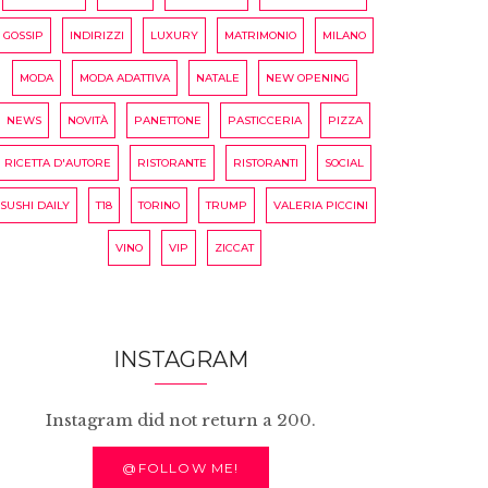
GOSSIP
INDIRIZZI
LUXURY
MATRIMONIO
MILANO
MODA
MODA ADATTIVA
NATALE
NEW OPENING
NEWS
NOVITÀ
PANETTONE
PASTICCERIA
PIZZA
RICETTA D'AUTORE
RISTORANTE
RISTORANTI
SOCIAL
SUSHI DAILY
T18
TORINO
TRUMP
VALERIA PICCINI
VINO
VIP
ZICCAT
INSTAGRAM
Instagram did not return a 200.
@FOLLOW ME!