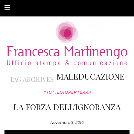
CHI SONO
CLIENTI
ARTICOLI
MODA ADATTIVA
MALEDUCAZIONE
TAG ARCHIVES
CONTATTI
#TUTTEGIUPERTERRA
PRIVACY
LA FORZA DELL’IGNORANZA
Novembre 9, 2016