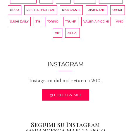
PIZZA
RICETTA D'AUTORE
RISTORANTE
RISTORANTI
SOCIAL
SUSHI DAILY
T18
TORINO
TRUMP
VALERIA PICCINI
VINO
VIP
ZICCAT
INSTAGRAM
Instagram did not return a 200.
@FOLLOW ME!
Seguimi su Instagram
@francesca.martinengo