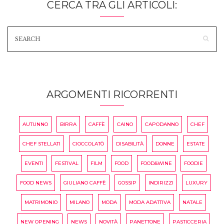
CERCA TRA GLI ARTICOLI:
ARGOMENTI RICORRENTI
AUTUNNO
BIRRA
CAFFÈ
CAINO
CAPODANNO
CHEF
CHEF STELLATI
CIOCCOLATÒ
DISABILITÀ
DONNE
ESTATE
EVENTI
FESTIVAL
FILM
FOOD
FOOD&WINE
FOODIE
FOOD NEWS
GIULIANO CAFFÈ
GOSSIP
INDIRIZZI
LUXURY
MATRIMONIO
MILANO
MODA
MODA ADATTIVA
NATALE
NEW OPENING
NEWS
NOVITÀ
PANETTONE
PASTICCERIA