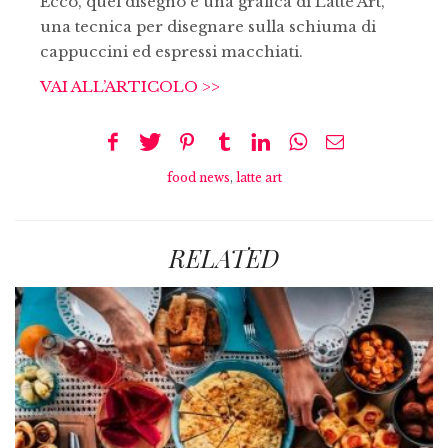
Ecco, quel disegno è una grafica di Latte Art,
una tecnica per disegnare sulla schiuma di
cappuccini ed espressi macchiati.
VAI ALL’ARTICOLO >>
food news
,
latte art
RELATED