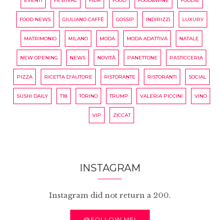
EVENTI
FESTIVAL
FILM
FOOD
FOOD&WINE
FOODIE
FOOD NEWS
GIULIANO CAFFÈ
GOSSIP
INDIRIZZI
LUXURY
MATRIMONIO
MILANO
MODA
MODA ADATTIVA
NATALE
NEW OPENING
NEWS
NOVITÀ
PANETTONE
PASTICCERIA
PIZZA
RICETTA D'AUTORE
RISTORANTE
RISTORANTI
SOCIAL
SUSHI DAILY
T18
TORINO
TRUMP
VALERIA PICCINI
VINO
VIP
ZICCAT
INSTAGRAM
Instagram did not return a 200.
@FOLLOW ME!