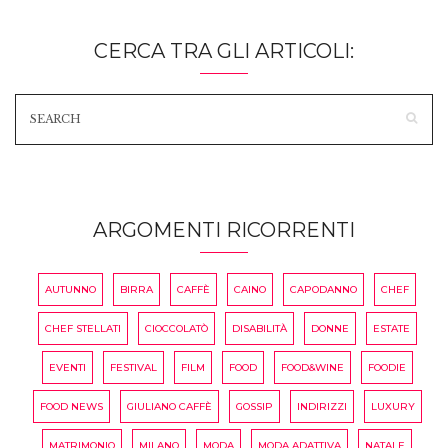
CERCA TRA GLI ARTICOLI:
ARGOMENTI RICORRENTI
AUTUNNO
BIRRA
CAFFÈ
CAINO
CAPODANNO
CHEF
CHEF STELLATI
CIOCCOLATÒ
DISABILITÀ
DONNE
ESTATE
EVENTI
FESTIVAL
FILM
FOOD
FOOD&WINE
FOODIE
FOOD NEWS
GIULIANO CAFFÈ
GOSSIP
INDIRIZZI
LUXURY
MATRIMONIO
MILANO
MODA
MODA ADATTIVA
NATALE