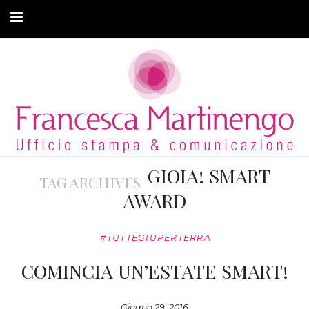
CHI SONO
CLIENTI
ARTICOLI
MODA ADATTIVA
GIOIA! SMART
TAG ARCHIVES
CONTATTI
AWARD
PRIVACY
#TUTTEGIUPERTERRA
COMINCIA UN’ESTATE SMART!
Giugno 29, 2016