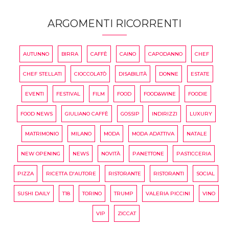
ARGOMENTI RICORRENTI
AUTUNNO
BIRRA
CAFFÈ
CAINO
CAPODANNO
CHEF
CHEF STELLATI
CIOCCOLATÒ
DISABILITÀ
DONNE
ESTATE
EVENTI
FESTIVAL
FILM
FOOD
FOOD&WINE
FOODIE
FOOD NEWS
GIULIANO CAFFÈ
GOSSIP
INDIRIZZI
LUXURY
MATRIMONIO
MILANO
MODA
MODA ADATTIVA
NATALE
NEW OPENING
NEWS
NOVITÀ
PANETTONE
PASTICCERIA
PIZZA
RICETTA D'AUTORE
RISTORANTE
RISTORANTI
SOCIAL
SUSHI DAILY
T18
TORINO
TRUMP
VALERIA PICCINI
VINO
VIP
ZICCAT