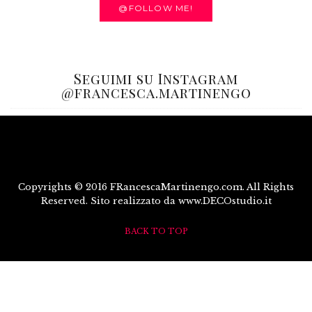
@FOLLOW ME!
Seguimi su Instagram
@francesca.martinengo
Copyrights © 2016 FRancescaMartinengo.com. All Rights
Reserved. Sito realizzato da www.DECOstudio.it
BACK TO TOP