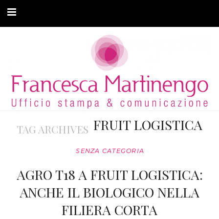
CHI SONO
CLIENTI
ARTICOLI
MODA ADATTIVA
FRUIT LOGISTICA
TAG ARCHIVES
CONTATTI
SENZA CATEGORIA
PRIVACY
AGRO T18 A FRUIT LOGISTICA:
ANCHE IL BIOLOGICO NELLA
FILIERA CORTA