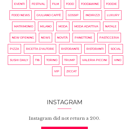
EVENTI
FESTIVAL
FILM
FOOD
FOOD&WINE
FOODIE
FOOD NEWS
GIULIANO CAFFÈ
GOSSIP
INDIRIZZI
LUXURY
MATRIMONIO
MILANO
MODA
MODA ADATTIVA
NATALE
NEW OPENING
NEWS
NOVITÀ
PANETTONE
PASTICCERIA
PIZZA
RICETTA D'AUTORE
RISTORANTE
RISTORANTI
SOCIAL
SUSHI DAILY
T18
TORINO
TRUMP
VALERIA PICCINI
VINO
VIP
ZICCAT
INSTAGRAM
Instagram did not return a 200.