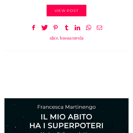
VIEW POST
alice
,
buona tavola