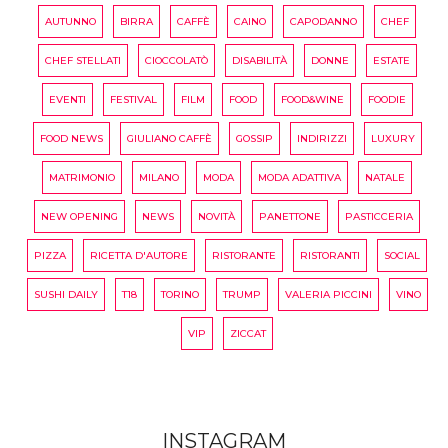
AUTUNNO
BIRRA
CAFFÈ
CAINO
CAPODANNO
CHEF
CHEF STELLATI
CIOCCOLATÒ
DISABILITÀ
DONNE
ESTATE
EVENTI
FESTIVAL
FILM
FOOD
FOOD&WINE
FOODIE
FOOD NEWS
GIULIANO CAFFÈ
GOSSIP
INDIRIZZI
LUXURY
MATRIMONIO
MILANO
MODA
MODA ADATTIVA
NATALE
NEW OPENING
NEWS
NOVITÀ
PANETTONE
PASTICCERIA
PIZZA
RICETTA D'AUTORE
RISTORANTE
RISTORANTI
SOCIAL
SUSHI DAILY
T18
TORINO
TRUMP
VALERIA PICCINI
VINO
VIP
ZICCAT
INSTAGRAM