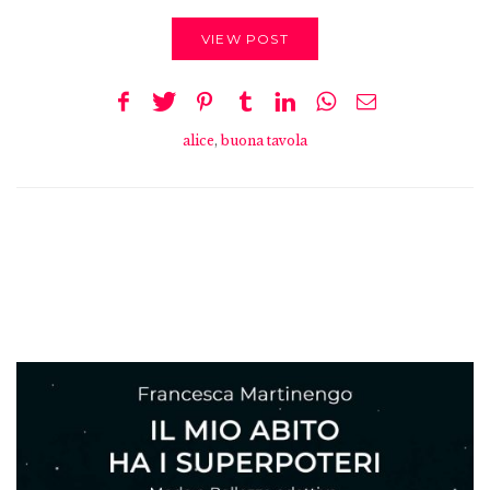
VIEW POST
alice
,
buona tavola