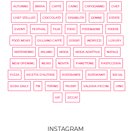
AUTUNNO
BIRRA
CAFFÈ
CAINO
CAPODANNO
CHEF
CHEF STELLATI
CIOCCOLATÒ
DISABILITÀ
DONNE
ESTATE
EVENTI
FESTIVAL
FILM
FOOD
FOOD&WINE
FOODIE
FOOD NEWS
GIULIANO CAFFÈ
GOSSIP
INDIRIZZI
LUXURY
MATRIMONIO
MILANO
MODA
MODA ADATTIVA
NATALE
NEW OPENING
NEWS
NOVITÀ
PANETTONE
PASTICCERIA
PIZZA
RICETTA D'AUTORE
RISTORANTE
RISTORANTI
SOCIAL
SUSHI DAILY
T18
TORINO
TRUMP
VALERIA PICCINI
VINO
VIP
ZICCAT
INSTAGRAM