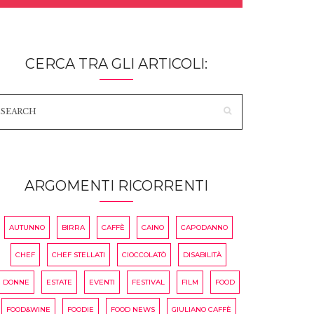
CERCA TRA GLI ARTICOLI:
ARGOMENTI RICORRENTI
AUTUNNO
BIRRA
CAFFÈ
CAINO
CAPODANNO
CHEF
CHEF STELLATI
CIOCCOLATÒ
DISABILITÀ
DONNE
ESTATE
EVENTI
FESTIVAL
FILM
FOOD
FOOD&WINE
FOODIE
FOOD NEWS
GIULIANO CAFFÈ