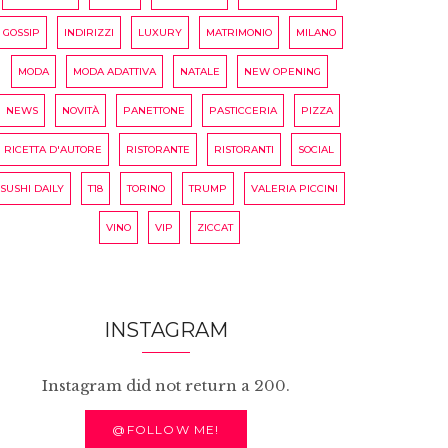
GOSSIP
INDIRIZZI
LUXURY
MATRIMONIO
MILANO
MODA
MODA ADATTIVA
NATALE
NEW OPENING
NEWS
NOVITÀ
PANETTONE
PASTICCERIA
PIZZA
RICETTA D'AUTORE
RISTORANTE
RISTORANTI
SOCIAL
SUSHI DAILY
T18
TORINO
TRUMP
VALERIA PICCINI
VINO
VIP
ZICCAT
INSTAGRAM
Instagram did not return a 200.
@FOLLOW ME!