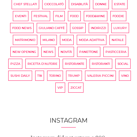
CHEF STELLATI
CIOCCOLATÒ
DISABILITÀ
DONNE
ESTATE
EVENTI
FESTIVAL
FILM
FOOD
FOOD&WINE
FOODIE
FOOD NEWS
GIULIANO CAFFÈ
GOSSIP
INDIRIZZI
LUXURY
MATRIMONIO
MILANO
MODA
MODA ADATTIVA
NATALE
NEW OPENING
NEWS
NOVITÀ
PANETTONE
PASTICCERIA
PIZZA
RICETTA D'AUTORE
RISTORANTE
RISTORANTI
SOCIAL
SUSHI DAILY
T18
TORINO
TRUMP
VALERIA PICCINI
VINO
VIP
ZICCAT
INSTAGRAM