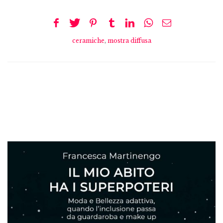
ceramiche
,
mostra diffusa