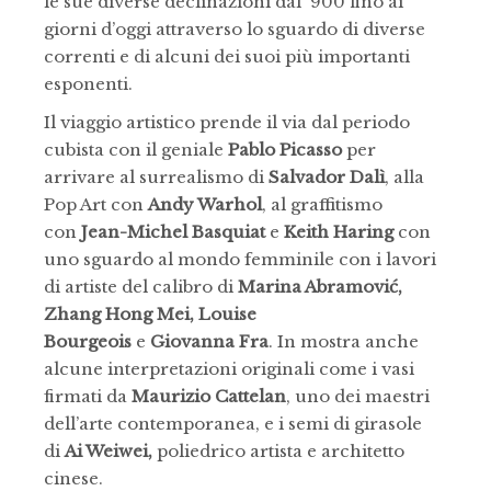
le sue diverse declinazioni dal ‘900 fino ai
giorni d’oggi attraverso lo sguardo di diverse
correnti e di alcuni dei suoi più importanti
esponenti.
Il viaggio artistico prende il via dal periodo
cubista con il geniale
Pablo Picasso
per
arrivare al surrealismo di
Salvador Dalì
, alla
Pop Art con
Andy Warhol
, al graffitismo
con
Jean-Michel Basquiat
e
Keith Haring
con
uno sguardo al mondo femminile con i lavori
di artiste del calibro di
Marina Abramović,
Zhang Hong Mei, Louise
Bourgeois
e
Giovanna Fra
. In mostra anche
alcune interpretazioni originali come i vasi
firmati da
Maurizio Cattelan
, uno dei maestri
dell’arte contemporanea, e i semi di girasole
di
Ai Weiwei,
poliedrico artista e architetto
cinese.