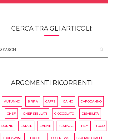
CERCA TRA GLI ARTICOLI:
ARGOMENTI RICORRENTI
AUTUNNO
BIRRA
CAFFÈ
CAINO
CAPODANNO
CHEF
CHEF STELLATI
CIOCCOLATÒ
DISABILITÀ
DONNE
ESTATE
EVENTI
FESTIVAL
FILM
FOOD
FOOD&WINE
FOODIE
FOOD NEWS
GIULIANO CAFFÈ