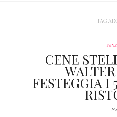
TAG AR
SENZ
CENE STELL
WALTER
FESTEGGIA I 
RIST
Mag