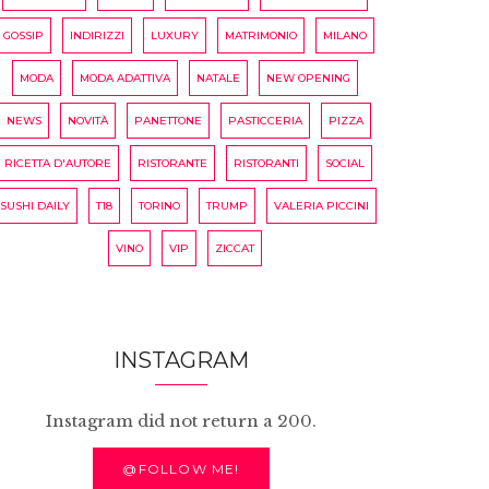
GOSSIP
INDIRIZZI
LUXURY
MATRIMONIO
MILANO
MODA
MODA ADATTIVA
NATALE
NEW OPENING
NEWS
NOVITÀ
PANETTONE
PASTICCERIA
PIZZA
RICETTA D'AUTORE
RISTORANTE
RISTORANTI
SOCIAL
SUSHI DAILY
T18
TORINO
TRUMP
VALERIA PICCINI
VINO
VIP
ZICCAT
INSTAGRAM
Instagram did not return a 200.
@FOLLOW ME!