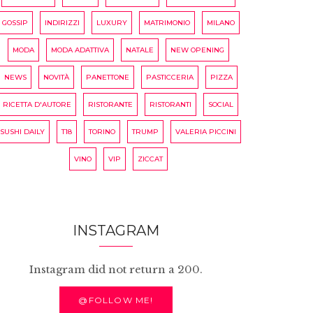
GOSSIP
INDIRIZZI
LUXURY
MATRIMONIO
MILANO
MODA
MODA ADATTIVA
NATALE
NEW OPENING
NEWS
NOVITÀ
PANETTONE
PASTICCERIA
PIZZA
RICETTA D'AUTORE
RISTORANTE
RISTORANTI
SOCIAL
SUSHI DAILY
T18
TORINO
TRUMP
VALERIA PICCINI
VINO
VIP
ZICCAT
INSTAGRAM
Instagram did not return a 200.
@FOLLOW ME!