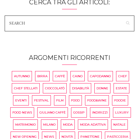
CERCA TRA GLI ARTICOLI:
ARGOMENTI RICORRENTI
AUTUNNO
BIRRA
CAFFÈ
CAINO
CAPODANNO
CHEF
CHEF STELLATI
CIOCCOLATÒ
DISABILITÀ
DONNE
ESTATE
EVENTI
FESTIVAL
FILM
FOOD
FOOD&WINE
FOODIE
FOOD NEWS
GIULIANO CAFFÈ
GOSSIP
INDIRIZZI
LUXURY
MATRIMONIO
MILANO
MODA
MODA ADATTIVA
NATALE
NEW OPENING
NEWS
NOVITÀ
PANETTONE
PASTICCERIA